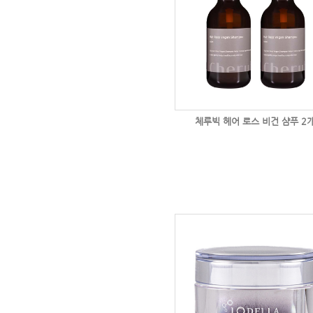
체루빅 헤어 로스 비건 샴푸 2