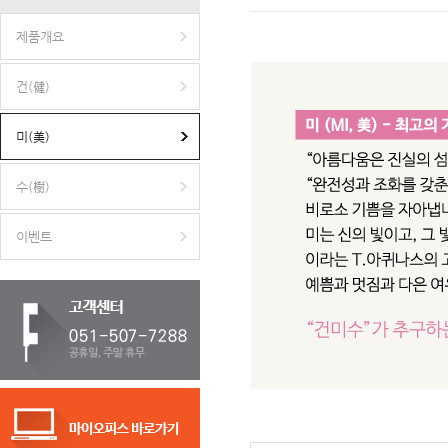
제품개요
건(健)
미(美)
수(樹)
이벤트