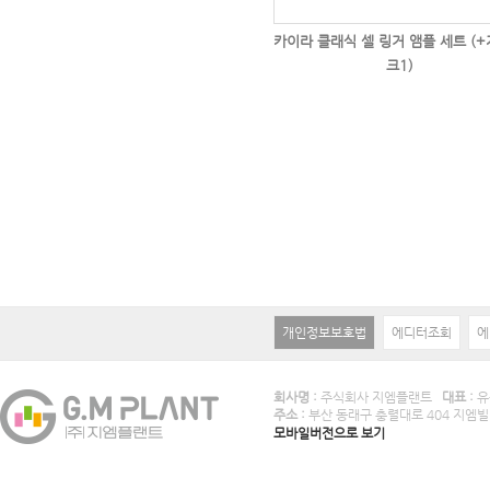
카이라 클래식 셀 링거 앰플 세트 (
크1)
개인정보보호법
에디터조회
에
회사명 :
주식회사 지엠플랜트
대표 :
유
주소 :
부산 동래구 충렬대로 404 지엠빌
모바일버전으로 보기