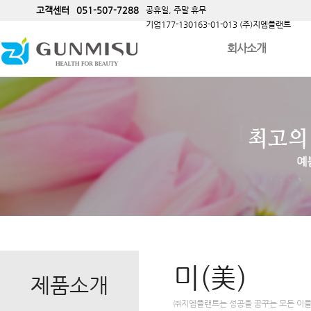
고객센터
051-507-7288
공휴일, 주말 휴무
기업177-130163-01-013 (주)지엠플랜트
회사소개
미(美)
제품소개
㈜지엠플랜트
는 성공을 꿈꾸는 모든 이