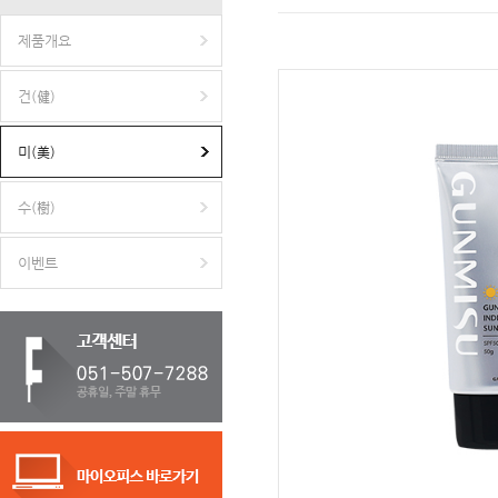
제품개요
건(健)
미(美)
수(樹)
이벤트